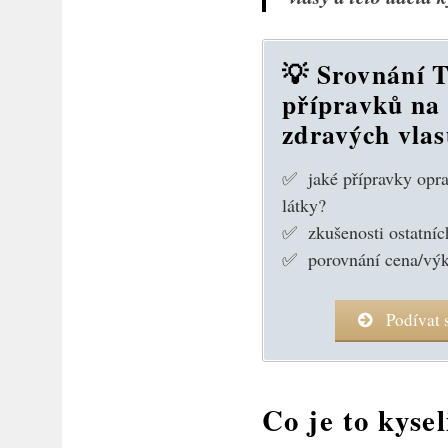
💡 Srovnání 
přípravků na
zdravých vla
✅ jaké přípravky opra
látky?
✅ zkušenosti ostatníc
✅ porovnání cena/vý
Podívat 
Co je to kysel