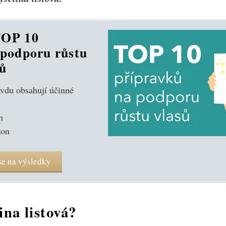
TOP 10
 podporu růstu
sů
vdu obsahují účinné
h
kon
se na výsledky
ina listová?