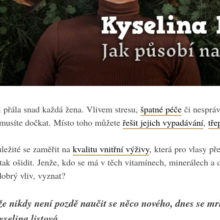
i přála snad každá žena. Vlivem stresu,
špatné péče
či nesprá
nemusíte dočkat. Místo toho můžete
řešit jejich vypadávání
,
tře
ležité se zaměřit na
kvalitu vnitřní výživy
, která pro vlasy př
 tak ošidit. Jenže, kdo se má v těch vitamínech, minerálech a d
dobrý vliv, vyznat?
e nikdy není pozdě naučit se něco nového, dnes se mr
yselina listová.