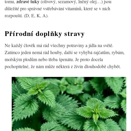
zdravé tuky
tomu,
(olivový, sezamový, lněný olej…) jsou
důležité pro správné vstřebávání vitamínů, které se v nich
rozpouští. (D, E, K, A).
Přírodní doplňky stravy
Ne každý člověk má rád všechny potraviny a jídla na světě.
Zatímco jeden nemá rád houby, další se vyhýbá rajčatům, rybám,
mořským plodům nebo třeba špenátu. Je proto docela
pochopitelné, že nám může některá z živin dlouhodobě chybět.