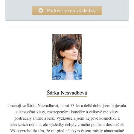
Podívat se na výsledky
Šárka Nesvadbová
Jmenuji se Šárka Nesvadbová, je mi 53 let a delší dobu jsem bojovala
s lámavými vlasy, roztřepenými konečky a celkově mé vlasy
postrádaly šmrnc a lesk. Vyzkoušela jsem nejprve kosmetiku z
televizních reklam, ale výsledky nebyly z mého pohledu dostatečné.
Vše vyvrcholilo tím, že mi před nějakým časem začaly abnormálně