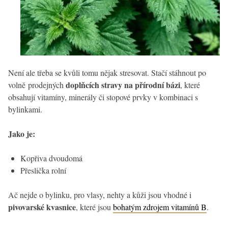
Není ale třeba se kvůli tomu nějak stresovat. Stačí stáhnout po
doplňcích stravy na přírodní bázi
volně prodejných
, které
obsahují vitamíny, minerály či stopové prvky v kombinaci s
bylinkami.
Jako je:
Kopřiva dvoudomá
Přeslička rolní
Ač nejde o bylinku, pro vlasy, nehty a kůži jsou vhodné i
pivovarské kvasnice
, které jsou
bohatým zdrojem vitamínů B
.