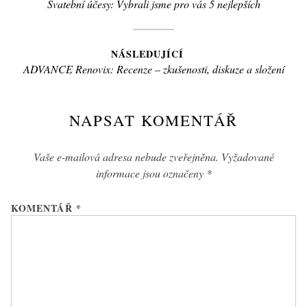
Předchozí
Svatební účesy: Vybrali jsme pro vás 5 nejlepších
pro
článek:
příspěvek
NÁSLEDUJÍCÍ
Následující
ADVANCE Renovix: Recenze – zkušenosti, diskuze a složení
článek:
NAPSAT KOMENTÁŘ
Vaše e-mailová adresa nebude zveřejněna.
Vyžadované
informace jsou označeny
*
KOMENTÁŘ
*