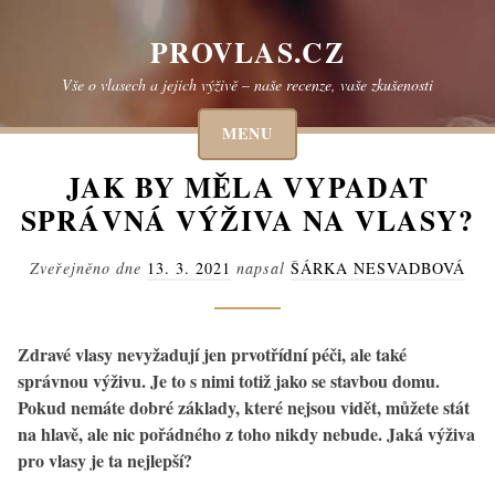
Skip
to
PROVLAS.CZ
content
Vše o vlasech a jejich výživě – naše recenze, vaše zkušenosti
MENU
JAK BY MĚLA VYPADAT
SPRÁVNÁ VÝŽIVA NA VLASY?
Zveřejněno dne
13. 3. 2021
napsal
ŠÁRKA NESVADBOVÁ
Zdravé vlasy nevyžadují jen prvotřídní péči, ale také
správnou výživu. Je to s nimi totiž jako se stavbou domu.
Pokud nemáte dobré základy, které nejsou vidět, můžete stát
na hlavě, ale nic pořádného z toho nikdy nebude. Jaká výživa
pro vlasy je ta nejlepší?