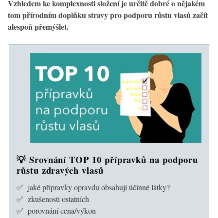
Vzhledem ke komplexnosti složení je určitě dobré o nějakém
tom přírodním doplňku stravy pro podporu růstu vlasů začít
alespoň přemýšlet.
💡 Srovnání TOP 10 přípravků na podporu
růstu zdravých vlasů
✅ jaké přípravky opravdu obsahují účinné látky?
✅ zkušenosti ostatních
✅ porovnání cena/výkon