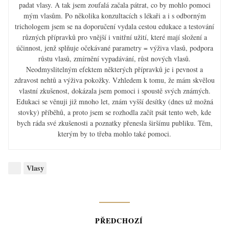
padat vlasy. A tak jsem zoufalá začala pátrat, co by mohlo pomoci
mým vlasům. Po několika konzultacích s lékaři a i s odborným
trichologem jsem se na doporučení vydala cestou edukace a testování
různých přípravků pro vnější i vnitřní užití, které mají složení a
účinnost, jenž splňuje očekávané parametry = výživa vlasů, podpora
růstu vlasů, zmírnění vypadávání, růst nových vlasů.
Neodmyslitelným efektem některých přípravků je i pevnost a
zdravost nehtů a výživa pokožky. Vzhledem k tomu, že mám skvělou
vlastní zkušenost, dokázala jsem pomoci i spoustě svých známých.
Edukaci se věnuji již mnoho let, znám vyšší desítky (dnes už možná
stovky) příběhů, a proto jsem se rozhodla začít psát tento web, kde
bych ráda své zkušenosti a poznatky přenesla širšímu publiku. Těm,
kterým by to třeba mohlo také pomoci.
Kategorie:
Vlasy
Navigace
PŘEDCHOZÍ