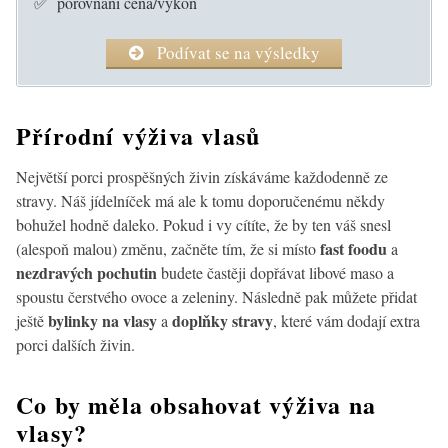
✅ porovnání cena/výkon
Podívat se na výsledky
Přírodní výživa vlasů
Největší porci prospěšných živin získáváme každodenně ze
stravy. Náš jídelníček má ale k tomu doporučenému někdy
bohužel hodně daleko. Pokud i vy cítíte, že by ten váš snesl
fast foodu
(alespoň malou) změnu, začněte tím, že si místo
a
nezdravých pochutin
budete častěji dopřávat libové maso a
spoustu čerstvého ovoce a zeleniny. Následně pak můžete přidat
bylinky na vlasy
doplňky stravy
ještě
a
, které vám dodají extra
porci dalších živin.
Co by měla obsahovat výživa na
vlasy?