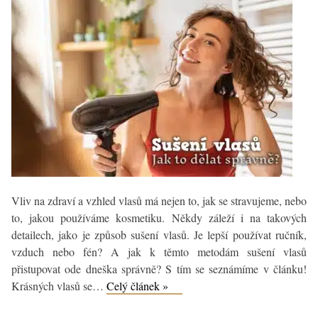
Vliv na zdraví a vzhled vlasů má nejen to, jak se stravujeme, nebo
to, jakou používáme kosmetiku. Někdy záleží i na takových
detailech, jako je způsob sušení vlasů. Je lepší používat ručník,
vzduch nebo fén? A jak k těmto metodám sušení vlasů
přistupovat ode dneška správně? S tím se seznámíme v článku!
Sušení
Krásných vlasů se…
Celý článek »
vlasů: