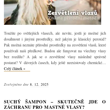
Toužíte po světlejších vlasech, ale nevíte, jestli je možné jich
dosáhnout i jinými prostředky, než jakým je klasický peroxid?
Pak možná neznáte přírodní prostředky na zesvětlení vlasů, které
používali naši předkové. Budou ale fungovat na všechny vlasy
bez rozdílu? A jak se o zesvětlené vlasy následně správně
postarat? V dávných časech, kdy ještě neexistovaly chemické…
Přírodní
Celý článek »
zesvětlení
vlasů:
Zveřejněno dne
8. 12. 2025
Bez
chemie
a
SUCHÝ ŠAMPON – SKUTEČNĚ JDE O
s
ZÁCHRANU PRO MASTNÉ VLASY?
ohledem