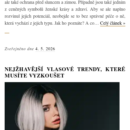
ale také ochrana před sluncem a zimou. Případně jsou také jedním
z ceněných symbolů ženské krásy a zdraví. Aby se ale naplno
rozvinul jejich potenciál, neobejde se to bez správné péče o ně,
která vychází z jejich typu. Jak ho poznáte? A co…
Celý článek »
Typy
vlasů
a
Zveřejněno dne
4. 5. 2026
jak
o
ně
NEJŽHAVĚJŠÍ VLASOVÉ TRENDY, KTERÉ
správně
MUSÍTE VYZKOUŠET
pečovat:
Komplexní
průvodce
péčí