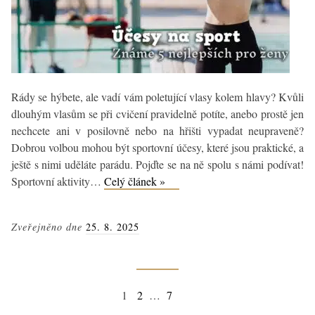
Rády se hýbete, ale vadí vám poletující vlasy kolem hlavy? Kvůli
dlouhým vlasům se při cvičení pravidelně potíte, anebo prostě jen
nechcete ani v posilovně nebo na hřišti vypadat neupraveně?
Dobrou volbou mohou být sportovní účesy, které jsou praktické, a
ještě s nimi uděláte parádu. Pojďte se na ně spolu s námi podívat!
TOP
Sportovní aktivity…
Celý článek »
5
účesů
Zveřejněno dne
25. 8. 2025
na
sport
pro
ženy
Navigace
Stránka
Stránka
Stránka
Následující
1
2
…
7
stránka