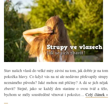
ho
použít?
Stav našich vlasů do velké míry závisí na tom, jak dobře je na tom
pokožka hlavy. Co když vás na ní ale nedávno překvapily strupy
neznámého původu? Jaké mohou mít příčiny? A dá se jich nějak
zbavit? Stejně, jako se každý den staráme o svou tvář a tělo,
St
bychom se měly soustředěně věnovat i pokožce…
Celý článek »
ve
vl