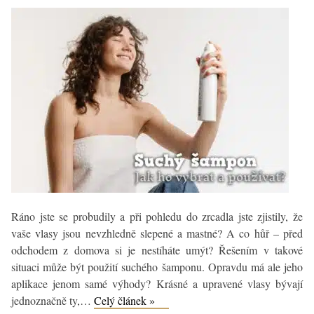
na
zdraví
Ráno jste se probudily a při pohledu do zrcadla jste zjistily, že
vaše vlasy jsou nevzhledně slepené a mastné? A co hůř – před
odchodem z domova si je nestíháte umýt? Řešením v takové
situaci může být použití suchého šamponu. Opravdu má ale jeho
aplikace jenom samé výhody? Krásné a upravené vlasy bývají
Suchý
jednoznačně ty,…
Celý článek »