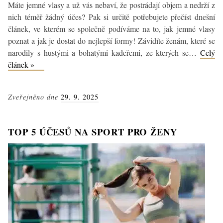
Máte jemné vlasy a už vás nebaví, že postrádají objem a nedrží z
nich téměř žádný účes? Pak si určitě potřebujete přečíst dnešní
článek, ve kterém se společně podíváme na to, jak jemné vlasy
poznat a jak je dostat do nejlepší formy! Závidíte ženám, které se
narodily s hustými a bohatými kadeřemi, ze kterých se…
Celý
Máte
článek »
jemné
vlasy
Zveřejněno dne
29. 9. 2025
bez
objemu?
Víme,
TOP 5 ÚČESŮ NA SPORT PRO ŽENY
jak
se
o
ně
pečovat