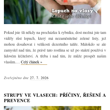
Pokud jste šli někdy na procházku k rybníku, dost možná jste tam
viděly růst lopuch, který má nezaměnitelné zelené listy, jež
mohou dosahovat i velikosti dezertního talíře. Málokdo se ale
zamyslel nad tím, že právě tato rostlina se už po staletí používá v
lidovém léčitelství. A třeba i nad tím, že může prospět našim
Lopuch
vlasům.…
Celý článek »
pro
zdravé
Zveřejněno dne
27. 7. 2026
vlasy:
Jaké
má
STRUPY VE VLASECH: PŘÍČINY, ŘEŠENÍ A
účinky
PREVENCE
a
jak