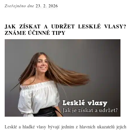
Jak
Zveřejněno dne
23. 2. 2026
na
zdravé
a
JAK ZÍSKAT A UDRŽET LESKLÉ VLASY?
efektivní
ZNÁME ÚČINNÉ TIPY
sušení
bez
poškození
Lesklé a hladké vlasy bývají jedním z hlavních ukazatelů jejich