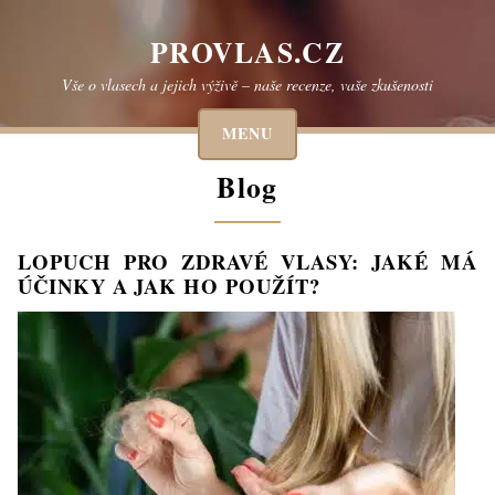
Skip
to
PROVLAS.CZ
content
Vše o vlasech a jejich výživě – naše recenze, vaše zkušenosti
MENU
Blog
LOPUCH PRO ZDRAVÉ VLASY: JAKÉ MÁ
ÚČINKY A JAK HO POUŽÍT?