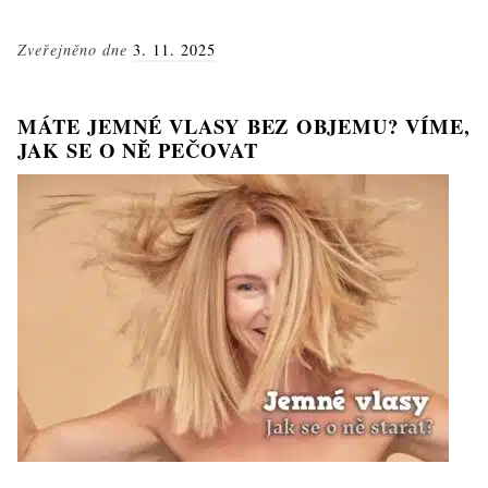
šampon
–
Zveřejněno dne
3. 11. 2025
skutečně
jde
o
MÁTE JEMNÉ VLASY BEZ OBJEMU? VÍME,
záchranu
JAK SE O NĚ PEČOVAT
pro
mastné
vlasy?