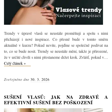
Trendy v úpravě vlasů se neustále proměňují a spolu s nimi
přicházejí i nové inspirace. Co přesně bude v tomto směru
aktuálně v kurzu? Pokud nevíte, pojďme se společně podívat na
to, co se bude nosit. Trendy se neustále mění, takže je přirozené,
že v určité chvíli s nimi přestaneme držet krok. Zvlášť, pokud v…
Nejžhavější
Celý článek »
vlasové
trendy,
Zveřejněno dne
30. 3. 2026
které
musíte
vyzkoušet
SUŠENÍ VLASŮ: JAK NA ZDRAVÉ A
EFEKTIVNÍ SUŠENÍ BEZ POŠKOZENÍ