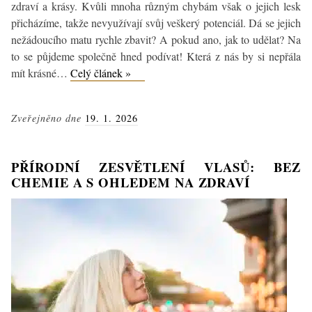
zdraví a krásy. Kvůli mnoha různým chybám však o jejich lesk
přicházíme, takže nevyužívají svůj veškerý potenciál. Dá se jejich
nežádoucího matu rychle zbavit? A pokud ano, jak to udělat? Na
to se půjdeme společně hned podívat! Která z nás by si nepřála
Jak
mít krásné…
Celý článek »
získat
a
Zveřejněno dne
19. 1. 2026
udržet
lesklé
vlasy?
PŘÍRODNÍ ZESVĚTLENÍ VLASŮ: BEZ
Známe
CHEMIE A S OHLEDEM NA ZDRAVÍ
účinné
tipy