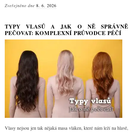
Př
Zveřejněno dne
8. 6. 2026
ře
a
pr
TYPY VLASŮ A JAK O NĚ SPRÁVNĚ
PEČOVAT: KOMPLEXNÍ PRŮVODCE PÉČÍ
Vlasy nejsou jen tak nějaká masa vláken, které nám leží na hlavě,